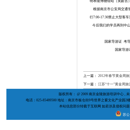
明孝陵博物馆站（美龄宫
根据南京市公安局交通管
行7:00-17:30禁止大
今后我们的学员再到中山
国家导游证 考导游证 
国家导游证考
上一篇：
2012年春节黄金周
下一篇：
江苏“十一”黄金周
版权所有： @ 2009 南京金陵旅游培训中心 
电话：025-85489500 地址：南京市板仓街9号世界之窗文化产业园2
本站信息部分转载于互联网 如若涉及侵权问题
苏公网