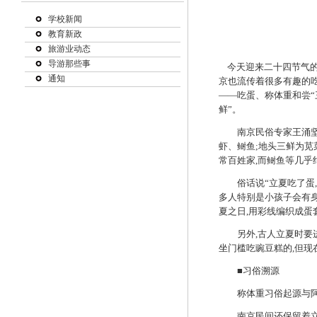
学校新闻
教育新政
旅游业动态
导游那些事
今天迎来二十四节气的
通知
京也流传着很多有趣的
——吃蛋、称体重和尝“
鲜”。
南京民俗专家王涌
虾、鲥鱼
;
地头三鲜为苋
常百姓家
,
而鲥鱼等几乎
俗话说“立夏吃了蛋
,
多人特别是小孩子会有
夏之日
,
用彩线编织成蛋
另外
,
古人立夏时要
坐门槛吃豌豆糕的
,
但现
■习俗溯源
称体重习俗起源与阿
南京民间还保留着立