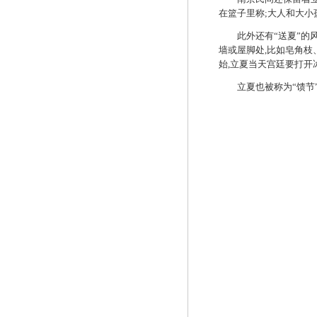
在篮子里称
;
大人和大小
此外还有“送夏”的
墙或屋脚处
,
比如皂角枝
始
,
立夏当天宫廷要打开
立夏也被称为“馈节